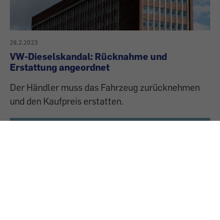
28.2.2023
VW-Dieselskandal: Rücknahme und
Erstattung angeordnet
Der Händler muss das Fahrzeug zurücknehmen
und den Kaufpreis erstatten.