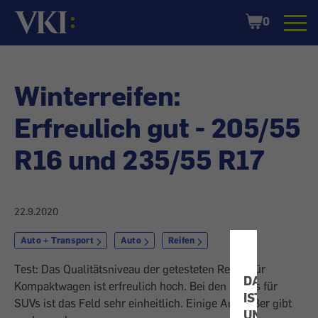
Startseite
Shopping
0
Cart
Winterreifen:
Erfreulich gut - 205/55
R16 und 235/55 R17
22.9.2020
Auto + Transport
Auto
Reifen
Test: Das Qualitätsniveau der getesteten Reifen für
DATENSCHU
Kompaktwagen ist erfreulich hoch. Bei den Pneus für
IST
SUVs ist das Feld sehr einheitlich. Einige Ausreißer gibt
UNS