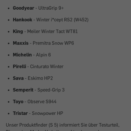
Goodyear
- UltraGrip 9+
Hankook
- Winter i*cept RS2 (W452)
King
- Meiler Winter Tact WT81
Maxxis
- Premitra Snow WP6
Michelin
- Alpin 6
Pirelli
- Cinturato Winter
Sava
- Eskimo HP2
Semperit
- Speed-Grip 3
Toyo
- Observe S944
Tristar
- Snowpower HP
Unser Produktfinder (S 5) informiert Sie über Testurteil,