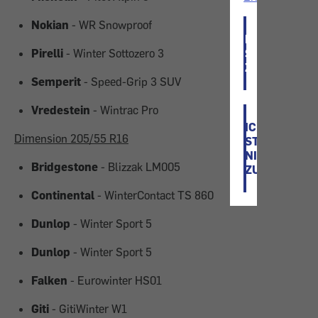
Nokian
- WR Snowproof
ICH
Pirelli
- Winter Sottozero 3
STIMME
ZU
Semperit
- Speed-Grip 3 SUV
Vredestein
- Wintrac Pro
ICH
Dimension 205/55 R16
STIMME
NICHT
Bridgestone
- Blizzak LM005
ZU
Continental
- WinterContact TS 860
Dunlop
- Winter Sport 5
Dunlop
- Winter Sport 5
Falken
- Eurowinter HS01
Giti
- GitiWinter W1