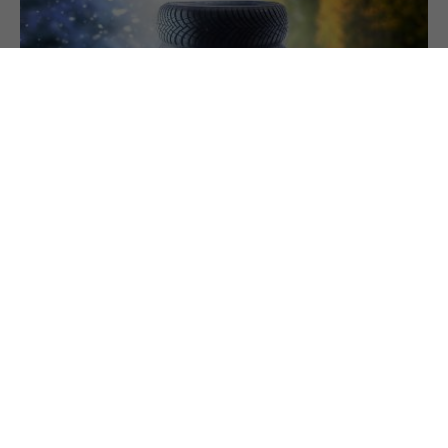
25.6.2024
PREMIUM
Ganzjahresreifen im Test: Sicher unterwegs?
Ganzjahresreifen versuchen den Spagat zwischen
glühendem Asphalt und Schneematsch. Die
Dimension 205/55 R16 im Test