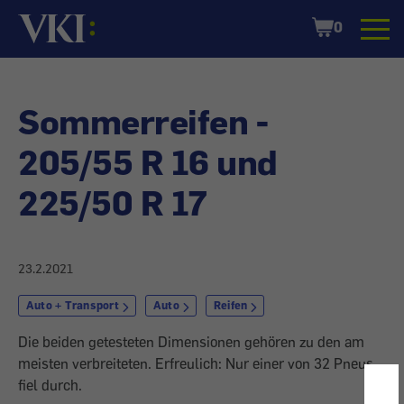
Startseite
Shopping
0
Cart
Sommerreifen -
205/55 R 16 und
225/50 R 17
23.2.2021
Auto + Transport
Auto
Reifen
Die beiden getesteten Dimensionen gehören zu den am
meisten verbreiteten. Erfreulich: Nur einer von 32 Pneus
fiel durch.