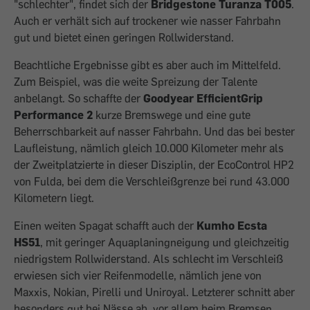
"schlechter", findet sich der
Bridgestone Turanza T005
.
Auch er verhält sich auf trockener wie nasser Fahrbahn
gut und bietet einen geringen Rollwiderstand.
Beachtliche Ergebnisse gibt es aber auch im Mittelfeld.
Zum Beispiel, was die weite Spreizung der Talente
anbelangt. So schaffte der
Goodyear EfficientGrip
Performance 2
kurze Bremswege und eine gute
Beherrschbarkeit auf nasser Fahrbahn. Und das bei bester
Laufleistung, nämlich gleich 10.000 Kilometer mehr als
der Zweitplatzierte in dieser Disziplin, der EcoControl HP2
von Fulda, bei dem die Verschleißgrenze bei rund 43.000
Kilometern liegt.
Einen weiten Spagat schafft auch der ­
Kumho Ecsta
HS51
, mit geringer Aquaplaningneigung und gleichzeitig
niedrigstem Rollwiderstand. Als schlecht im Verschleiß
erwiesen sich vier Reifenmodelle, nämlich jene von
Maxxis, Nokian, Pirelli und Uni­royal. Letzterer schnitt aber
besonders gut bei Nässe ab, vor allem beim Bremsen.