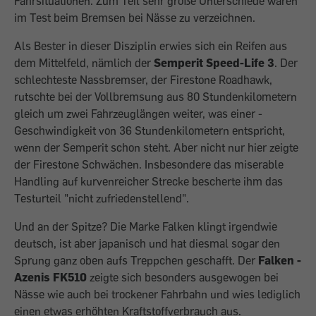
Fahrsituationen. Zum Teil sehr große Unterschiede waren
im Test beim Bremsen bei Nässe zu verzeichnen.
Als Bester in dieser Disziplin erwies sich ein Reifen aus
dem Mittelfeld, nämlich der
Semperit Speed-Life 3
. Der
schlechteste Nassbremser, der Firestone Roadhawk,
rutschte bei der Vollbremsung aus 80 Stundenkilometern
gleich um zwei Fahrzeuglängen weiter, was einer ­
Geschwindigkeit von 36 Stundenkilometern entspricht,
wenn der Semperit schon steht. Aber nicht nur hier zeigte
der Firestone Schwächen. Insbesondere das miserable
Handling auf kurven­reicher ­Strecke bescherte ihm das
Testurteil "nicht zufriedenstellend".
Und an der Spitze? Die Marke Falken klingt irgendwie
deutsch, ist aber japanisch und hat diesmal sogar den
Sprung ganz oben aufs Treppchen geschafft. Der
Falken ­
Azenis FK510
zeigte sich besonders ausge­wogen bei
Nässe wie auch bei trockener Fahrbahn und wies lediglich
einen etwas erhöhten Kraftstoffverbrauch aus.