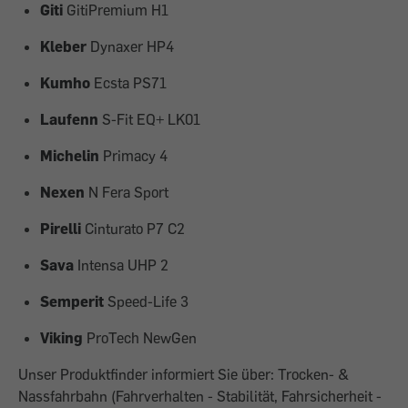
Giti
GitiPremium H1
Kleber
Dynaxer HP4
Kumho
Ecsta PS71
Laufenn
S-Fit EQ+ LK01
Michelin
Primacy 4
Nexen
N Fera Sport
Pirelli
Cinturato P7 C2
Sava
Intensa UHP 2
Semperit
Speed-Life 3
Viking
ProTech NewGen
Unser Produktfinder informiert Sie über: Trocken- &
Nassfahrbahn (Fahrverhalten - Stabilität, Fahrsicherheit -