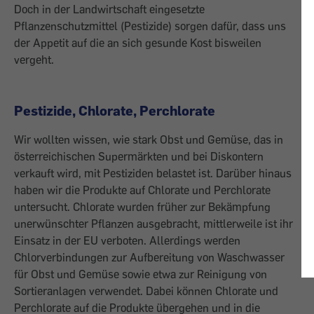
Doch in der Land­wirtschaft eingesetzte
Pflanzenschutzmit­tel (Pestizide) sorgen dafür, dass uns
der Appetit auf die an sich gesunde Kost bis­weilen
vergeht.
Pestizide, Chlorate, Perchlorate
Wir wollten wissen, wie stark Obst und Ge­müse, das in
österreichischen Supermärk­ten und bei Diskontern
verkauft wird, mit Pestiziden belastet ist. Darüber hinaus
ha­ben wir die Produkte auf Chlorate und Perchlorate
untersucht. Chlorate wurden früher zur Bekämpfung
unerwünschter Pflanzen ausgebracht, mittlerweile ist ihr
Einsatz in der EU verboten. Allerdings wer­den
Chlorverbindungen zur Aufbereitung von Waschwasser
für Obst und Gemüse sowie etwa zur Reinigung von
Sortieranlagen verwendet. Dabei können Chlorate und
Perchlorate auf die Produkte überge­hen und in die