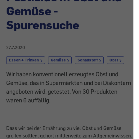
Gemüse -
Spurensuche
27.7.2020
Essen + Trinken
Gemüse
Schadstoff
Obst
Wir haben konventionell erzeugtes Obst und
Gemüse, das in Supermärkten und bei Diskontern
angeboten wird, getestet. Von 30 Produkten
waren 6 auffällig.
Dass wir bei der Ernährung zu viel Obst und Gemüse
greifen sollten, gehört mittlerweile zum Allgemeinwissen.