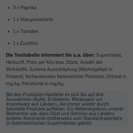
3 x Paprika
1 x Stangensellerie
1 x Toma­ten
1 x Zucchini
Die Testtabelle informiert Sie u.a. über:
Supermarkt,
Herkunft, Preis per Kilo bzw. Stück, Anzahl der
Wirkstoffe, Summe Ausschöpfung (Höchstgehalt in
Prozent), Vorhandensein bedenklicher Pestizide, Chlorat in
mg/kg, Perchlorat in mg/kg.
Bei den Produkten handelte es sich bis auf drei
Ausnahmen (Äpfel, Erdbeeren, Melan­zani) um
Importware aus Ländern, die im­mer wieder durch
belastete Produkte auf­fallen. Ein Nebenergebnis unserer
Recher­che war, dass Obst und Gemüse aus Län­dern
anderer Kontinente mittlerweile zum Standardrepertoire
in österreichischen Supermärkten gehört.