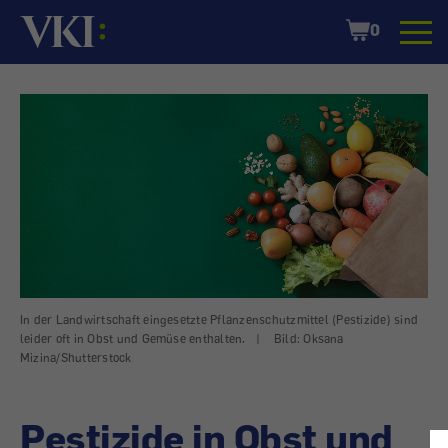
Startseite
Shopping
0
Cart
In der Landwirtschaft eingesetzte Pflanzenschutzmittel (Pestizide) sind
leider oft in Obst und Gemüse enthalten.
|
Bild: Oksana
Mizina/Shutterstock
Pestizide in Obst und