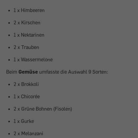
1 x Himbeeren
2 x Kirschen
1 x Nektari­nen
2 x Trauben
1 x Wassermelone
Beim
Gemüse
umfasste die Auswahl 9 Sorten:
2 x Brokkoli
1 x Chicorée
2 x Grüne Bohnen (Fisolen)
1 x Gurke
2 x Melanzani