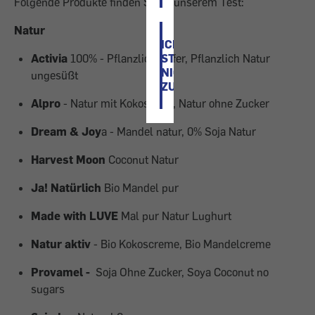
Folgende Produkte finden Sie in unserem Test:
Natur
ICH
Activia
100% - Pflanzlich Hafer, Pflanzlich Natur
STIMME
NICHT
ungesüßt
ZU
Alpro
- Natur mit Kokosnuss, Natur ohne Zucker
Dream & Joy
a - Mandel natur, 0% Soja Natur
Harvest Moon
Coconut Natur
Ja! Natürlich
Bio Mandel pur
Made with LUVE
Mal pur Natur Lughurt
Natur aktiv
- Bio Kokoscreme, Bio Mandelcreme
Provamel -
Soja Ohne Zucker, Soya Coconut no
sugars