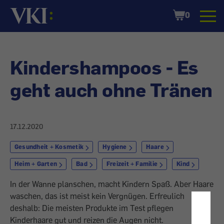
Startseite
Shopping
0
Cart
Kindershampoos - Es
geht auch ohne Tränen
17.12.2020
Gesundheit + Kosmetik
Hygiene
Haare
Heim + Garten
Bad
Freizeit + Familie
Kind
In der Wanne planschen, macht Kindern Spaß. Aber Haare
waschen, das ist meist kein Vergnügen. Erfreulich
deshalb: Die meisten Produkte im Test pflegen
Kinderhaare gut und reizen die Augen nicht.