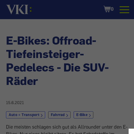
Startseite
Shopping
0
Cart
E-Bikes: Offroad-
Tiefeinsteiger-
Pedelecs - Die SUV-
Räder
15.6.2021
Auto + Transport
Fahrrad
E-Bike
Die meisten schlagen sich gut als Allrounder unter den E-