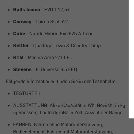
Bulls Iconic
- EVO 1 27,5+
Conway
- Cairon SUV 527
Cube
- Nuride Hybrid Exc 625 Allroad
Kettler
- Quadriga Town & Country Comp
KTM
- Macina Aera 271 LFC
Stevens
- E-Universe 6.5 FEQ
Folgende Informationen finden Sie in der Testtabelle:
TESTURTEIL
AUSSTATTUNG: Akku-Kapazität in Wh, Gewicht in kg
(gemessen), Laufradgröße in Zoll, Anzahl der Gänge
FAHREN: Fahren ohne Motorunterstützung,
Bedienelement, Fahren mit Motorunterstützung,