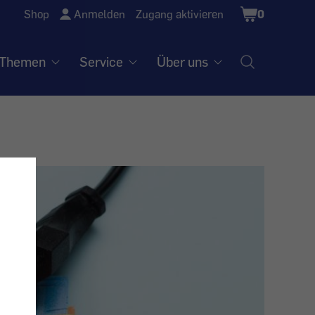
Shopping
Shop
Anmelden
Zugang aktivieren
0
Cart
Themen
Service
Über uns