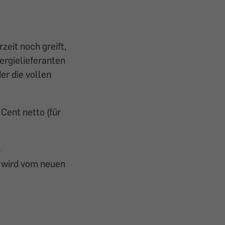
eit noch greift,
nergielieferanten
er die vollen
Cent netto (für
n
d wird vom neuen