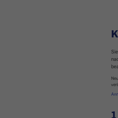
K
Si
nac
be
Neu
ver
An
1