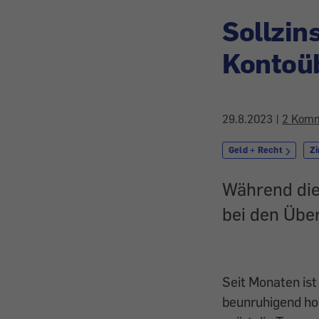
Sollzin
Kontoüb
29.8.2023
|
2 Komm
Geld + Recht
Z
Während die
bei den Übe
Seit Monaten ist 
beunruhigend hoc