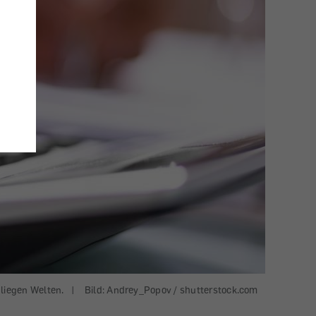
liegen Welten.
|
Bild: Andrey_Popov / shutterstock.com