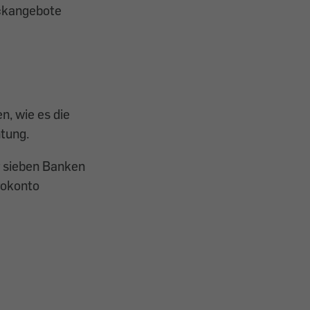
ockangebote
n, wie es die
htung.
r sieben Banken
rokonto