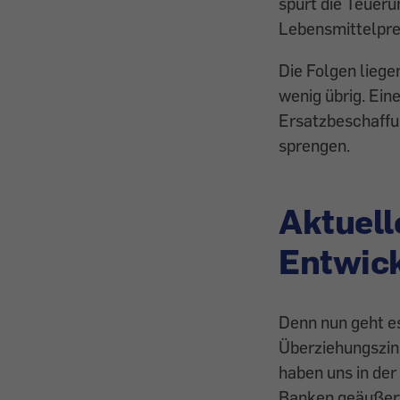
spürt die Teueru
Lebensmittelprei
Die Folgen lieg
wenig übrig. Ein
Ersatzbeschaffu
sprengen.
Aktuell
Entwic
Denn nun geht es
Überziehungszins
haben uns in der
Banken geäußer