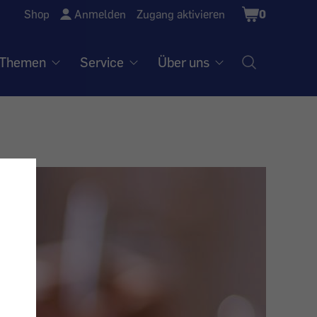
Shopping
Shop
Anmelden
Zugang aktivieren
0
Cart
Themen
Service
Über uns