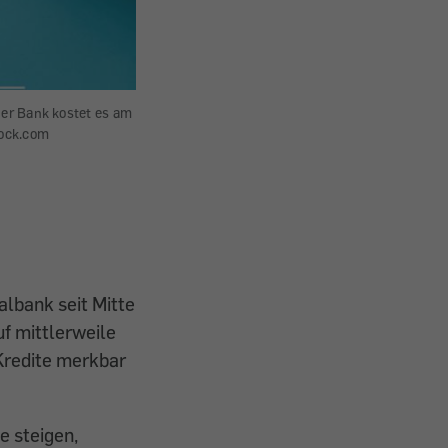
her Bank kostet es am
tock.com
albank seit Mitte
f mittlerweile
 Kredite merkbar
e steigen,