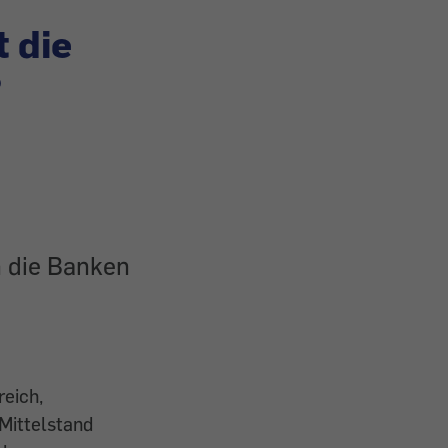
t die
?
n die Banken
.
reich,
Mittelstand