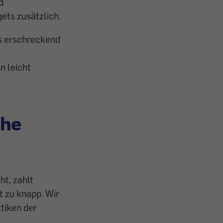
d
ets zusätzlich.
ts erschreckend
n leicht
che
ht, zahlt
t zu knapp. Wir
tiken der