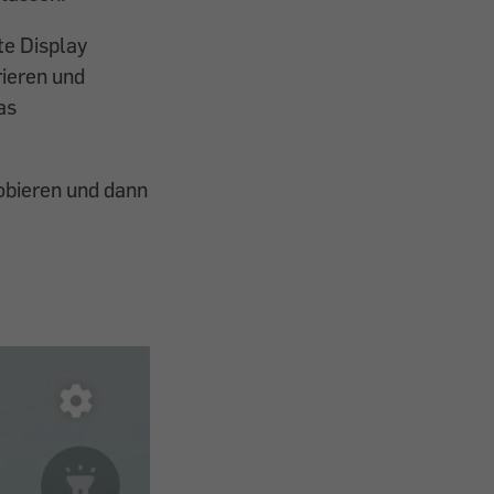
te Display
ieren und
as
robieren und dann