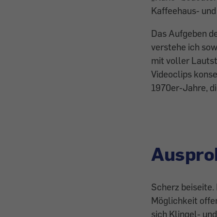
Kaffeehaus- und
Das Aufgeben de
verstehe ich sow
mit voller Lauts
Videoclips kons
1970er-Jahre, d
Auspro
Scherz beiseite.
Möglichkeit offe
sich Klingel- un