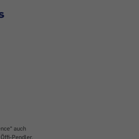
s
lence“ auch
Öffi-Pendler,