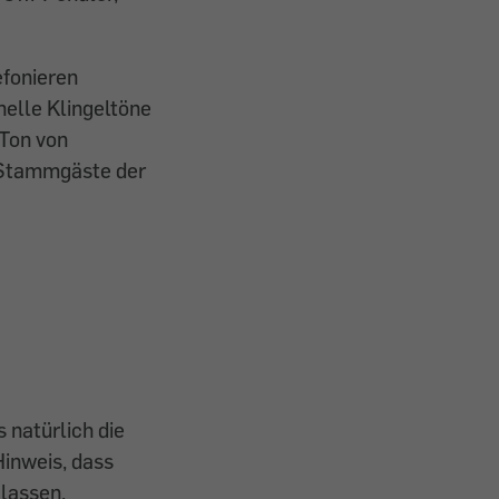
efonieren
nelle Klingeltöne
 Ton von
o-Stammgäste der
 natürlich die
Hinweis, dass
 lassen.