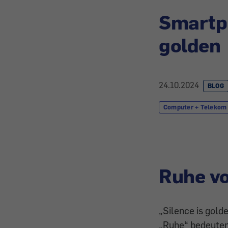
Smartph
golden
24.10.2024
BLOG
Computer + Telekom
Ruhe v
„Silence is gold
„Ruhe“ bedeuten 