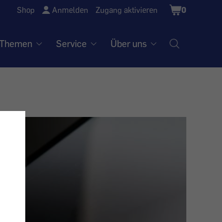
Shopping
Shop
Anmelden
Zugang aktivieren
0
Cart
Themen
Service
Über uns