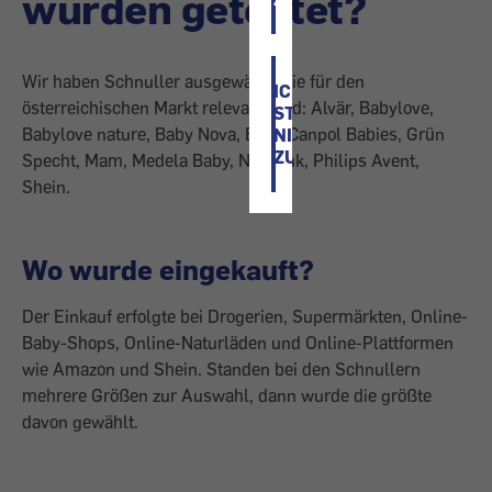
wurden getestet?
Wir haben Schnuller ausgewählt, die für den
ICH
österreichischen Markt relevant sind: Alvär, Babylove,
STIMME
Babylove nature, Baby Nova, Bibs, Canpol Babies, Grün
NICHT
ZU
Specht, Mam, Medela Baby, Nip, Nuk, Philips Avent,
Shein.
Wo wurde eingekauft?
Der Einkauf erfolgte bei Drogerien, Supermärkten, Online-
Baby-Shops, Online-Naturläden und Online-Plattformen
wie Amazon und Shein. Standen bei den Schnullern
mehrere Größen zur Auswahl, dann wurde die größte
davon gewählt.