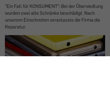
"Ein Fall für KONSUMENT": Bei der Übersiedlung
wurden zwei alte Schränke beschädigt. Nach
unserem Einschreiten veranlasste die Firma die
Reparatur.
14.4.2026
Cleverbuy: Warnung - Warten aufs Geld
Viele Beschwerden über Cleverbuy: Kund:innen