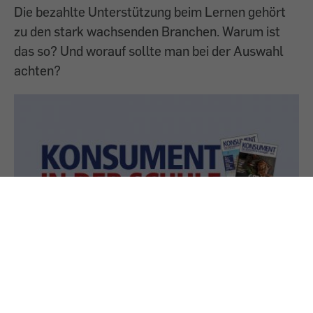
Die bezahlte Unterstützung beim Lernen gehört
zu den stark wachsenden Branchen. Warum ist
das so? Und worauf sollte man bei der Auswahl
achten?
25.5.2023
KONSUMENT in der Schule: Sieger des
Wettbewerbs