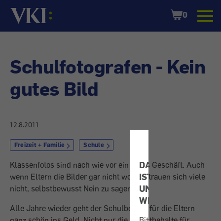
Startseite
Shopping
0
Cart
Schulfotografen - Kein
gutes Bild
12.8.2011
Freizeit + Familie
Schule
DATENSCHUTZ
Klassenfotos sind nach wie vor ein gutes Geschäft. Auch
IST
wenn Eltern die Bilder gar nicht wollen, trauen sich viele
UNS
nicht, selbstbewusst Nein zu sagen.
WICHTIG!
Alle Jahre wieder geht der Schulbeginn für die Eltern
ganz schön ins Geld. Nicht nur die Selbstbehalte für
Bitte