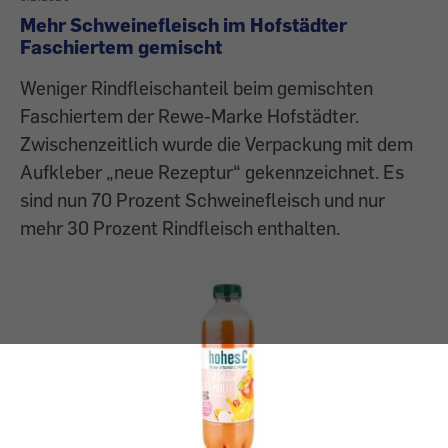
Mehr Schweinefleisch im Hofstädter
Faschiertem gemischt
Weniger Rindfleischanteil beim gemischten
Faschiertem der Rewe-Marke Hofstädter.
Zwischenzeitlich wurde die Verpackung mit dem
Aufkleber „neue Rezeptur“ gekennzeichnet. Es
sind nun 70 Prozent Schweinefleisch und nur
mehr 30 Prozent Rindfleisch enthalten.