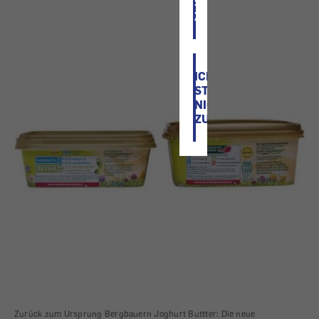
STIMME
ZU
ICH
STIMME
NICHT
ZU
Zurück zum Ursprung Bergbauern Joghurt Buttter: Die neue