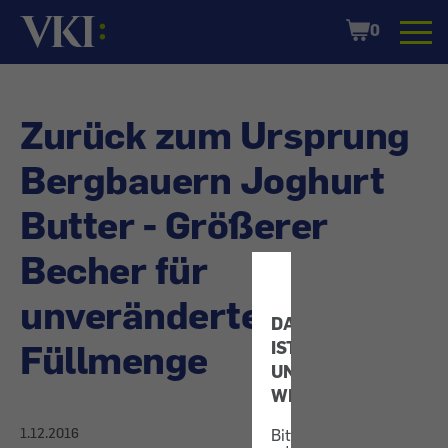
Startseite
Shopping
0
Cart
Zurück zum Ursprung
Bergbauern Joghurt
Butter - Größerer
Becher für
unveränderte
DATENSCHUTZ
Füllmenge
IST
UNS
WICHTIG!
1.12.2016
Bitte