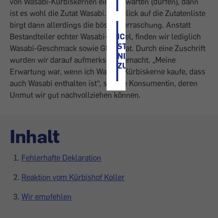
von Wasabi-Kürbiskernen eines erwarten (dürfen), dann
ist es wohl die Zutat Wasabi. Ein Blick auf die Zutatenliste
birgt dann allerdings die böse Überraschung. Anstatt
ICH
Bestandteiler echter Wasabi-Wurzel, finden wir lediglich
STIMME
Wasabi-Geschmack sowie Glutamat. Durch eine Zuschrift
NICHT
wurden wir darauf aufmerksam gemacht. „Meine
ZU
Erwartung war, wenn ich Wasabi-Kürbiskerne kaufe, dass
auch Wasabi enthalten ist“, so eine Konsumentin, deren
Unmut wir gut nachvollziehen können.
Inhalt
Fehlerhafte Deklaration
Reaktion vom Kürbishof Koller
Wir empfehlen