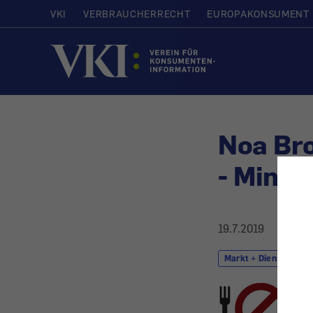
VKI
VERBRAUCHERRECHT
EUROPAKONSUMENT
Startseite
Noa Bro
- Minde
19.7.2019
Markt + Dienstleistu