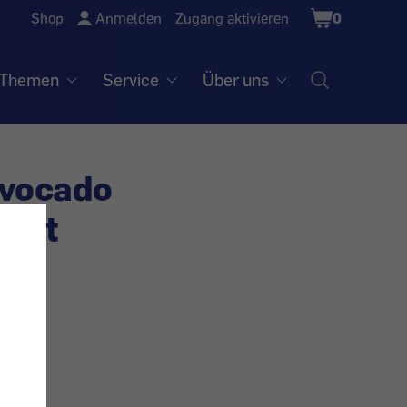
Shopping
Shop
Anmelden
Zugang aktivieren
0
Cart
Themen
Service
Über uns
Avocado
ucht