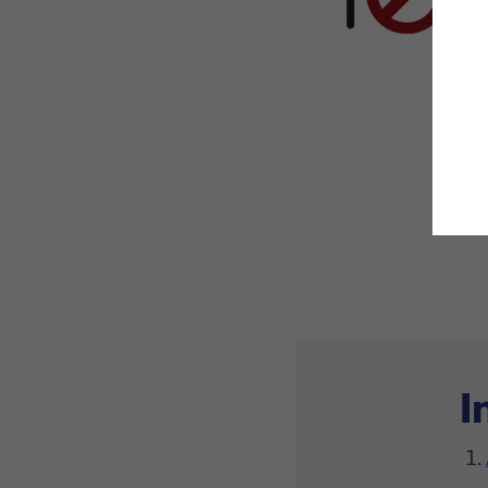
W
D
N
M
fi
I