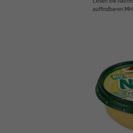
Lesen Sie nachf
auffindbaren M