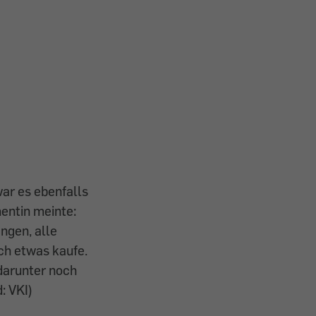
war es ebenfalls
entin meinte:
ngen, alle
ich etwas kaufe.
 darunter noch
d: VKI)