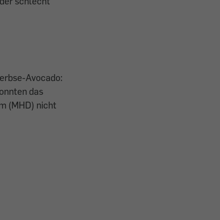
der schlecht
rerbse-Avocado:
konnten das
m (MHD) nicht