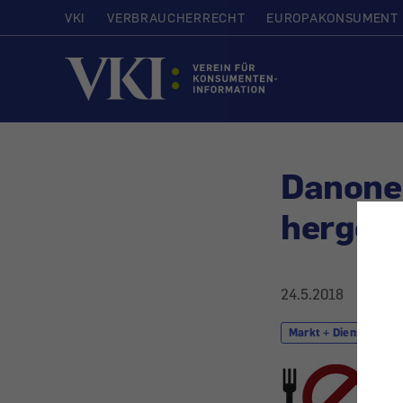
VKI
VERBRAUCHERRECHT
EUROPAKONSUMENT
Startseite
Danone 
hergest
24.5.2018
Markt + Dienstleistu