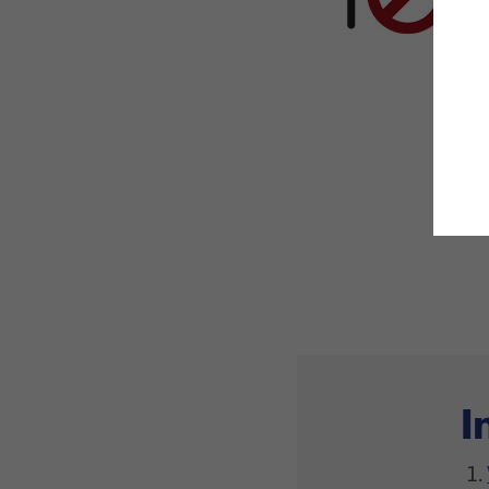
W
d
L
F
ö
I