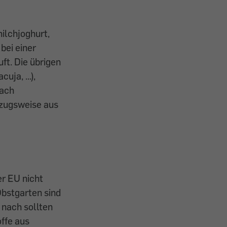
ilchjoghurt,
bei einer
ft. Die übrigen
ja, ...),
nach
rzugsweise aus
er EU nicht
Obstgarten sind
 nach sollten
ffe aus