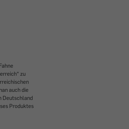
 Fahne
terreich“ zu
rreichischen
 man auch die
in Deutschland
eses Produktes