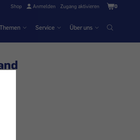
Shopping
Shop
Anmelden
Zugang aktivieren
0
Cart
Themen
Service
Über uns
land