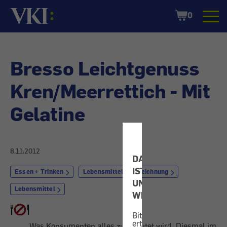
Startseite
Shopping
0
Cart
Bresso Leichtgenuss
Kren/Meerrettich - Mit
Gelatine
8.11.2012
DATENSCHUTZ
IST
Essen + Trinken
Lebensmittelkennzeichnung
UNS
Lebensmittel
WICHTIG!
Bitte
erteilen
Was Konsumenten alles zugemutet wird. Diesmal im