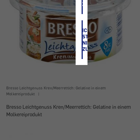
ZU
ICH
STIMME
NICHT
ZU
Bresso Leichtgenuss Kren/Meerrettich: Gelatine in einem
Molkereiprodukt
|
Bresso Leichtgenuss Kren/Meerrettich: Gelatine in einem
Molkereiprodukt