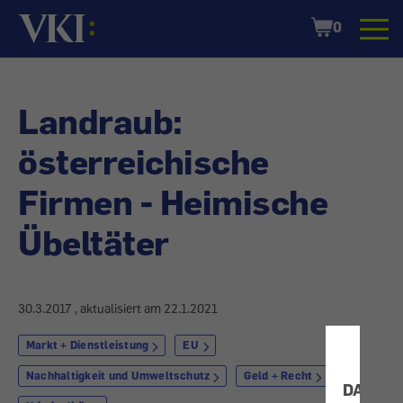
Startseite
Shopping
0
Cart
Landraub:
österreichische
Firmen - Heimische
Übeltäter
30.3.2017
, aktualisiert am
22.1.2021
Markt + Dienstleistung
EU
Nachhaltigkeit und Umweltschutz
Geld + Recht
DATEN