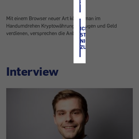
ZU
Mit einem Browser neuer Art könne man im
Handumdrehen Kryptowährung erzeugen und Geld
ICH
verdienen, versprechen die Anbieter.
STIMME
NICHT
ZU
Interview