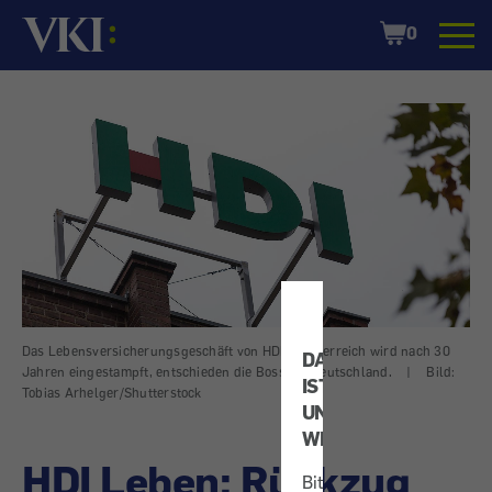
Startseite
Shopping
0
Cart
Das Lebensversicherungsgeschäft von HDI in Österreich wird nach 30
DATENSCHUTZ
Jahren eingestampft, entschieden die Bosse in Deutschland.
|
Bild:
IST
Tobias Arhelger/Shutterstock
UNS
WICHTIG!
HDI Leben: Rückzug
Bitte