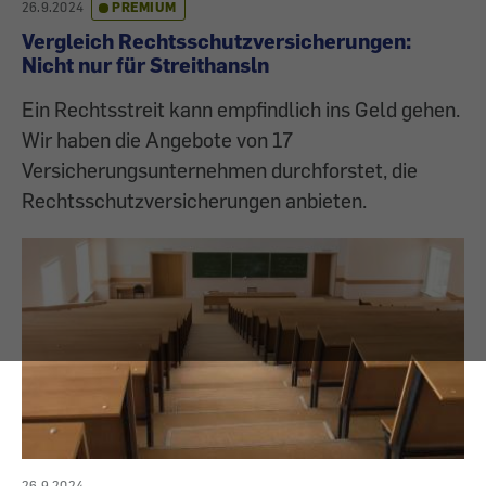
26.9.2024
PREMIUM
Vergleich Rechtsschutzversicherungen:
Nicht nur für Streithansln
Ein Rechtsstreit kann empfindlich ins Geld gehen.
Wir haben die Angebote von 17
Versicherungsunternehmen durchforstet, die
Rechtsschutzversicherungen anbieten.
26.9.2024