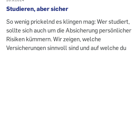
Studieren, aber sicher
So wenig prickelnd es klingen mag: Wer studiert,
sollte sich auch um die Absicherung persönlicher
Risiken kümmern. Wir zeigen, welche
Versicherungen sinnvoll sind und auf welche du
verzichten kannst.
Kommentieren
Sie können den Text nach dem Abschicken nicht
nachträglich bearbeiten, Länge: maximal 3000 Zeichen.
Bitte beachten Sie auch unsere
Netiquette-Regeln
.
Neue Kommentare können nur von angemeldeten
Benutzern veröffentlicht werden.