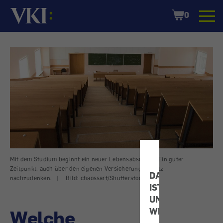
Startseite
Shopping
0
Cart
Mit dem Studium beginnt ein neuer Lebensabschnitt: Ein guter
Zeitpunkt, auch über den eigenen Versicherungsschutz
DATENSCHUTZ
nachzudenken.
|
Bild: chaossart/Shutterstock
IST
UNS
Welche
WICHTIG!