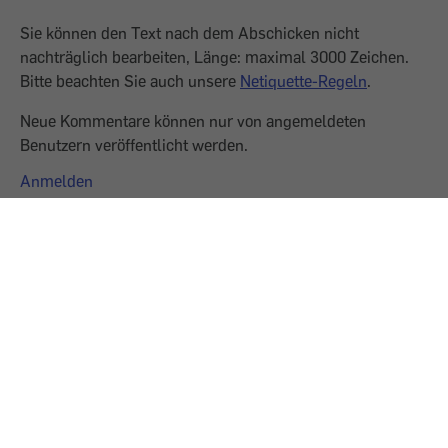
Sie können den Text nach dem Abschicken nicht
nachträglich bearbeiten, Länge: maximal 3000 Zeichen.
Bitte beachten Sie auch unsere
Netiquette-Regeln
.
Neue Kommentare können nur von angemeldeten
Benutzern veröffentlicht werden.
Anmelden
0 Kommentare
Keine Kommentare verfügbar.
Gefördert aus Mitteln des Sozialministeriums