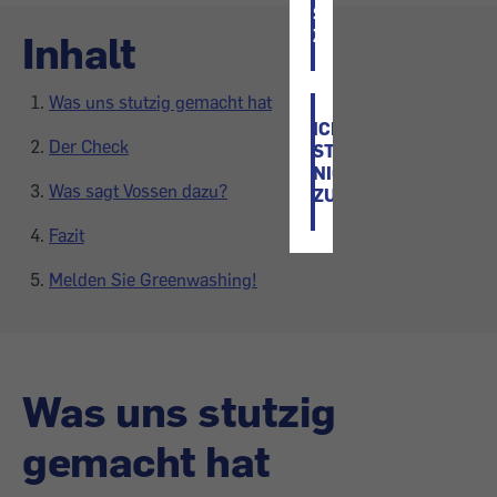
STIMME
ZU
Inhalt
Was uns stutzig gemacht hat
ICH
Der Check
STIMME
NICHT
Was sagt Vossen dazu?
ZU
Fazit
Melden Sie Greenwashing!
Was uns stutzig
gemacht hat