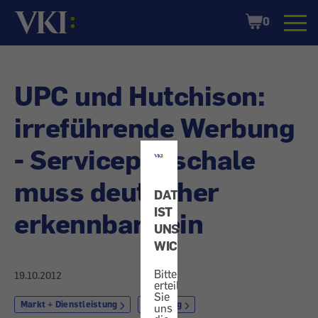
Startseite
Shopping
0
Cart
UPC und Hutchison:
irreführende Werbung
- Servicepauschale
muss deutlicher
DATENSCHUTZ
IST
erkennbar sein
UNS
WICHTIG!
Bitte
19.10.2012
erteilen
Sie
Markt + Dienstleistung
Werbung
uns