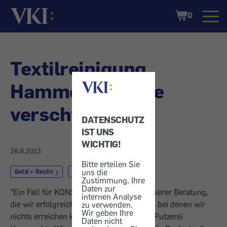
Startseite
Shopping
0
Cart
Textilreinigung
Hammerl - Decke
verschwunden
DATENSCHUTZ
IST UNS
WICHTIG!
26.9.2013
Bitte erteilen Sie
uns die
Geld + Recht
Schadenersatz
Zustimmung, Ihre
Daten zur
"Ein Fall für KONSUMENT": Fälle aus unserer Beratung,
internen Analyse
die wir erfolgreich erledigten und solche, bei denen wir
zu verwenden.
Wir geben Ihre
nichts erreichen konnten. - Diesmal: Die Putzerei
Daten nicht