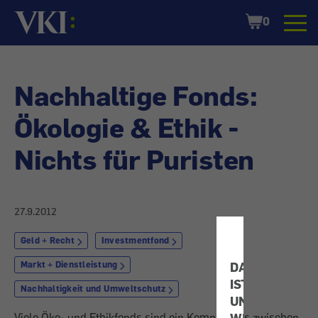
Startseite
Shopping
0
Cart
Nachhaltige Fonds:
Ökologie & Ethik -
Nichts für Puristen
27.9.2012
Geld + Recht
Investmentfond
Markt + Dienstleistung
DATENSCHUTZ
IST
Nachhaltigkeit und Umweltschutz
UNS
Viele Öko- und Ethikfonds sind ein Kompromiss zwischen