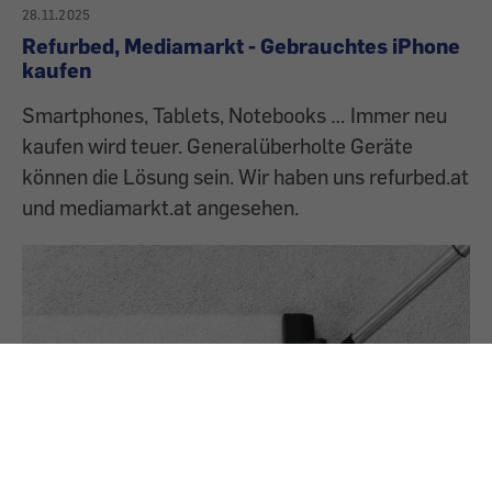
28.11.2025
Refurbed, Mediamarkt - Gebrauchtes iPhone
kaufen
Smartphones, Tablets, Notebooks … Immer neu
kaufen wird teuer. Generalüberholte Geräte
können die Lösung sein. Wir haben uns refurbed.at
und mediamarkt.at angesehen.