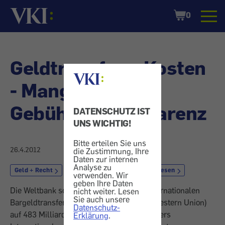
Startseite
Shopping
0
Cart
Geldtransfers: Kosten
- Mangelnde
Gebührentransparenz
DATENSCHUTZ IST
UNS WICHTIG!
Bitte erteilen Sie uns
26.4.2012
die Zustimmung, Ihre
Daten zur internen
Analyse zu
Geld + Recht
Währung
Gebühr und Spesen
verwenden. Wir
geben Ihre Daten
Die Weltbank schätzt das Volumen von internationalen
nicht weiter. Lesen
Sie auch unsere
Bargeldtransfers (mit Diensten wie etwa Western Union)
Datenschutz-
auf 483 Milliarden Dollar jährlich. Consumers
Erklärung
.