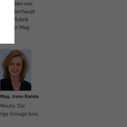
 Angegeben war
zlich überhaupt
nserer Rubrik
t - hier Mag.
Mag. Irene Randa
Minute. Die
erige Ansage bzw.