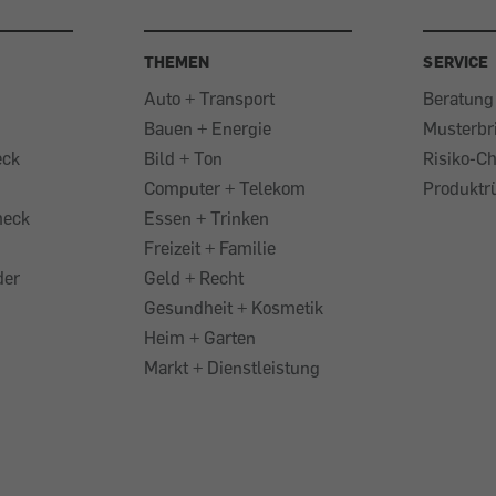
THEMEN
SERVICE
Auto + Transport
Beratung
Bauen + Energie
Musterbr
eck
Bild + Ton
Risiko-C
Computer + Telekom
Produktr
heck
Essen + Trinken
Freizeit + Familie
der
Geld + Recht
Gesundheit + Kosmetik
Heim + Garten
Markt + Dienstleistung