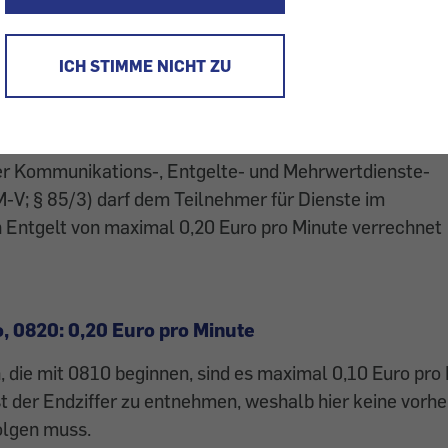
Telefongewinnspiel eines Radiosendersteilgenommen.
ummer, allerdings ohne Tarifinformation. Ist das geset
muss in diesem Fall der Tarif angeführt werden?" - In u
ICH STIMME NICHT ZU
stellen Leser Fragen und unsere Experten geben Antwor
r Kommunikations-, Entgelte- und Mehrwertdienste-
-V; § 85/3) darf dem Teilnehmer für Dienste im
 Entgelt von maximal 0,20 Euro pro Minute verrechnet
o, 0820: 0,20 Euro pro Minute
die mit 0810 beginnen, sind es maximal 0,10 Euro pro 
st der Endziffer zu entnehmen, weshalb hier keine vorh
olgen muss.