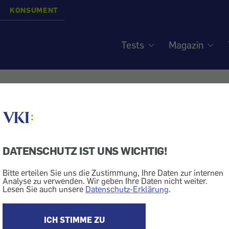
KONSUMENT
Tests
Magazin
-Rufnummern: Kein
inweis? - Tarifgebühr lieg
wahl!
DATENSCHUTZ IST UNS WICHTIG!
Bitte erteilen Sie uns die Zustimmung, Ihre Daten zur internen
Analyse zu verwenden. Wir geben Ihre Daten nicht weiter.
Lesen Sie auch unsere
Datenschutz-Erklärung
.
ng
Preis
Computer + Telekom
Telefon
ICH STIMME ZU