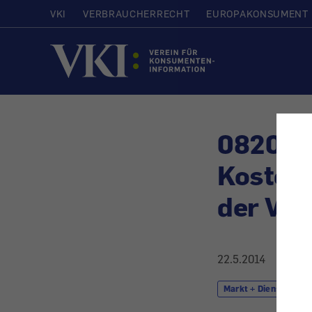
VKI
VERBRAUCHERRECHT
EUROPAKONSUMENT
Startseite
0820er
Kostenh
der Vor
22.5.2014
Markt + Dienstleistu