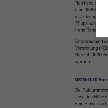
"Ich habe beim 
eine 0820er-Rufn
in Ordnung oder 
"Tipps nonstop" 
Irene Randa.
Entsprechend de
Verordnung (KEM
Bereich 0820 ein
werden.
0810: 0,10 Eur
Bei Rufnummern, 
jeweilige Höhe i
kein Hinweis erf