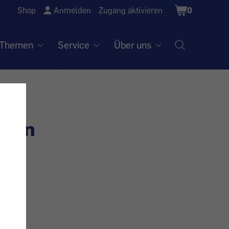
Shopping
Shop
Anmelden
Zugang aktivieren
0
Cart
Themen
Service
Über uns
t in