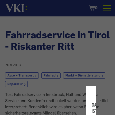
Startseite
Shopping
0
Cart
Fahrradservice in Tirol
- Riskanter Ritt
26.9.2013
Auto + Transport
Fahrrad
Markt + Dienstleistung
Reparatur
Test Fahrradservice in Innsbruck, Hall und Wattens:
Service und Kundenfreundlichkeit werden unterschiedlich
DATENSCH
interpretiert. Bedenklich wird es aber, wenn Betriebe
IST
sicherheitsrelevante Mängel übersehen.