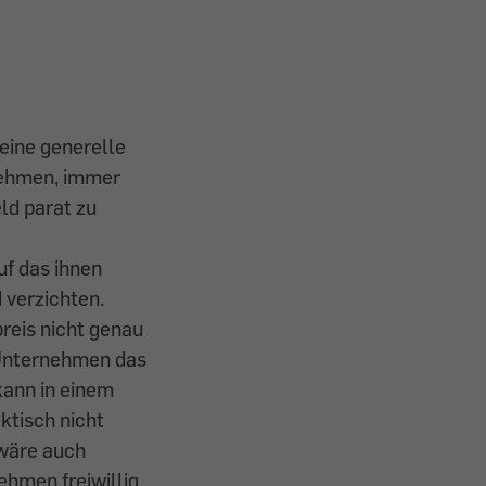
keine generelle
nehmen, immer
ld parat zu
uf das ihnen
verzichten.
reis nicht genau
 Unternehmen das
ann in einem
ktisch nicht
wäre auch
ehmen freiwillig