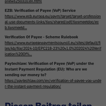
pnews250310.en.html
EZB: Verification of Payee (VoP) Service
https://www.ecb.europa.eu/paym/target/target-profession
al-use-documents-links/tips/shared/pdf/tipsmeetdoc/ec
b.tipsmeetd…
Verification Of Payee - Scheme Rulebook
https://www.europeanpaymentscouncil.eu/sites/default/fi
les/kb/file/2024-10/EPC218-23%20v1.0%202024%20Verif
ication%20Of%…
Paytechlaw: Verification of Payee (VoP) under the
Instant Payment Regulation (EU): Who are we
sending our money to?
https://paytechlaw.com/en/verification-of-payee-vop-unde
r-the-instant-payment-regulation/
Diesen Beitrag teilen