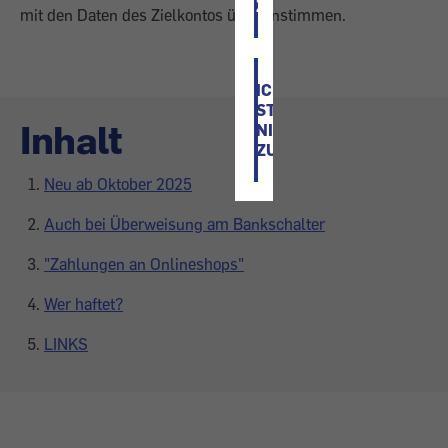
ZU
mit den Daten des Zielkontos übereinstimmen.
ICH
STIMME
Inhalt
NICHT
ZU
Neu ab Oktober 2025
Auch bei Überweisung am Bankschalter
"Zahlungen an Onlineshops"
Wer haftet?
LINKS