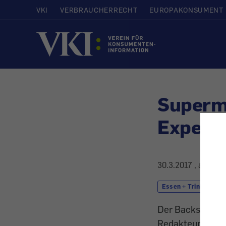
VKI
VERBRAUCHERRECHT
EUROPAKONSUMENT
Startseite
Superm
Experi
30.3.2017
, aktuali
Essen + Trinken
Der Backshop bei
Redakteur Gerha