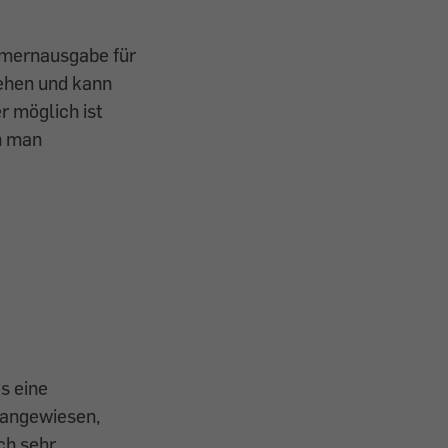
mmernausgabe für
tehen und kann
r möglich ist
n man
as eine
 angewiesen,
ch sehr