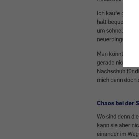
Ich kaufe grunds
halt bequemer, e
um schnell Gebäc
neuerdings auch
Man könnte sich 
gerade nicht da 
Nachschub für di
mich dann doch s
Chaos bei der 
Wo sind denn di
kann sie aber ni
einander im Weg 