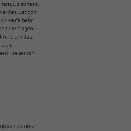
mmen. Es stimmt,
 werden. Jedoch
ich kaufe beim
dschuhe tragen –
ll rund um das
ne die
en Filialen von
ernissen kommen