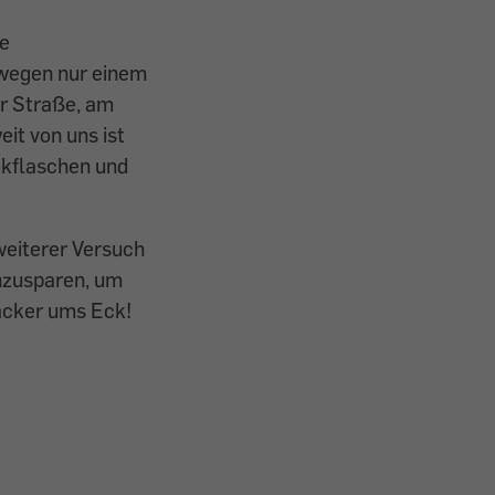
e
 wegen nur einem
er Straße, am
it von uns ist
ikflaschen und
weiterer Versuch
nzusparen, um
äcker ums Eck!