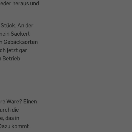
ieder heraus und
 Stück. An der
mein Sackerl
gen Gebäcksorten
ch jetzt gar
n Betrieb
ere Ware? Einen
urch die
, das in
. Dazu kommt