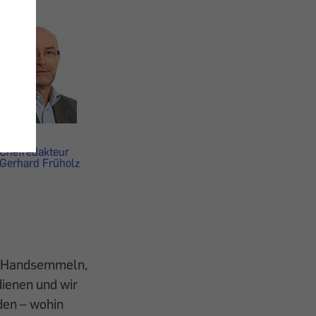
E-Mail:
Chefredakteur
Gerhard Früholz
nd Handsemmeln,
dienen und wir
den – wohin