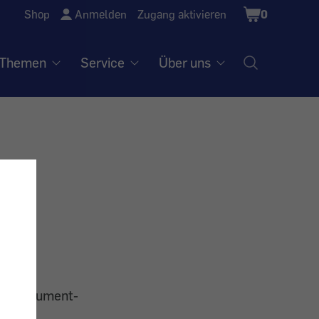
Shopping
Shop
Anmelden
Zugang aktivieren
0
Cart
Themen
Service
Über uns
von Konsument-