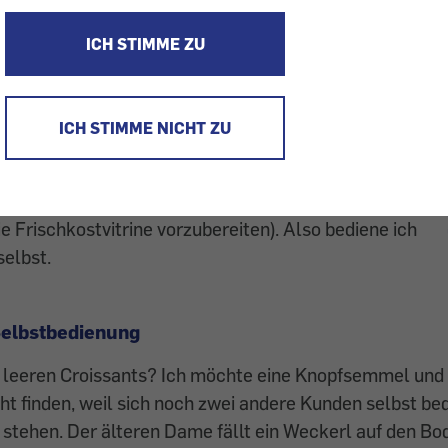
ätzlich lieber in kleinen Läden. Aber manchmal ist es
ICH STIMME ZU
infach in die nächste BILLA-Filiale zu laufen – etwa,
k fürs Frühstück zu holen. Das gibt es dort
 in Selbstbedienung.
ICH STIMME NICHT ZU
wohl bedienen lassen, aber das Personal ist entweder
oder mit anderen Dingen beschäftigt (etwa damit,
e Frischkostvitrine vorzubereiten). Also bediene ich
elbst.
Selbstbedienung
e leeren Croissants? Ich möchte eine Knopfsemmel u
cht finden, weil sich noch zwei andere Kunden selbst be
stehen. Der älteren Dame fällt ein Weckerl auf den Bo