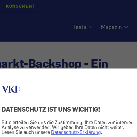
KONSUMENT
Tests
Magazin
arkt-Backshop - Ein
ment?
siert am
24.11.2017
DATENSCHUTZ IST UNS WICHTIG!
Brot
Bitte erteilen Sie uns die Zustimmung, Ihre Daten zur internen
 BILLA wirft einige Fragen auf. „- Ein "Aufgespießt" 
Analyse zu verwenden. Wir geben Ihre Daten nicht weiter.
Lesen Sie auch unsere
Datenschutz-Erklärung
.
rd Früholz.“