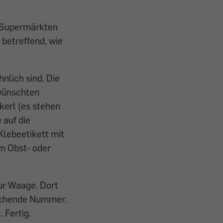
n Supermärkten
 betreffend, wie
nlich sind. Die
wünschten
ckerl (es stehen
 auf die
lebeetikett mit
im Obst- oder
ur Waage. Dort
rechende Nummer.
 Fertig.