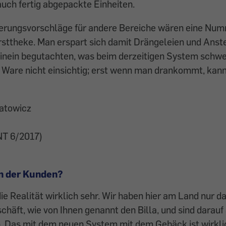
 auch fertig abgepackte Einheiten.
erungsvorschläge für andere Bereiche wären eine Nu
rsttheke. Man erspart sich damit Drängeleien und Ans
inein begutachten, was beim derzeitigen System schwe
, Ware nicht einsichtig; erst wenn man drankommt, kan
natowicz
T 6/2017)
 der Kunden?
t die Realität wirklich sehr. Wir haben hier am Land nur d
häft, wie von Ihnen genannt den Billa, und sind darauf
n. Das mit dem neuen System mit dem Gebäck ist wirkli