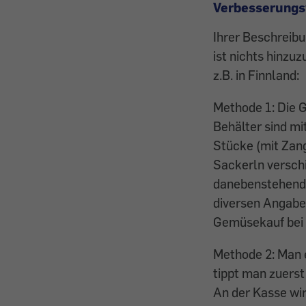
Verbesserungs
Ihrer Beschreib
ist nichts hinzu
z.B. in Finnland:
Methode 1: Die G
Behälter sind m
Stücke (mit Zange
Sackerln verschi
danebenstehende
diversen Angaben
Gemüsekauf bei 
Methode 2: Man 
tippt man zuers
An der Kasse wir