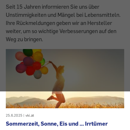
Seit 15 Jahren informieren Sie uns über
Unstimmigkeiten und Mängel bei Lebensmitteln.
Ihre Rückmeldungen geben wir an Hersteller
weiter, um so wichtige Verbesserungen auf den
Weg zu bringen.
25.6.2025
|
vki.at
Sommerzeit, Sonne, Eis und ... Irrtümer