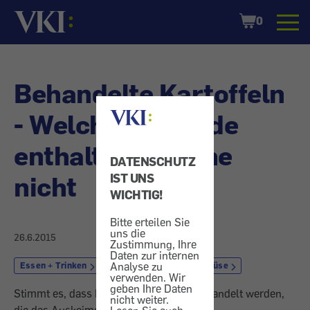
Startseite
Shopping
0
Cart
Behandelte Kartoffeln
- Welche Pestizide
enthalten, welche
DATENSCHUTZ
nicht
IST UNS
WICHTIG!
Bitte erteilen Sie
uns die
26.6.2015
Zustimmung, Ihre
Daten zur internen
Analyse zu
Essen + Trinken
Lebensmittel
Gemüse
verwenden. Wir
geben Ihre Daten
Stimmt es, dass Erdäpfel mit Mitteln behandelt werden,
nicht weiter.