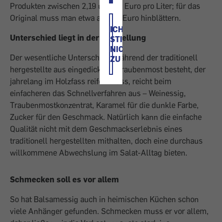
Produkten zwischen 2,19 und 76 Euro pro Liter; für das
Original muss man etwa ab 800 Euro hinblättern.
ICH
Unterschied liegt in der Herstellung
STIMME
NICHT
Der wesentliche Unterschied: Während der traditionell
ZU
hergestellte aus eingedicktem Traubenmost besteht, der
jahrelang im Holzfass reifen muss, reicht beim
einfacheren das Schnellverfahren aus – Weinessig,
Traubenmostkonzentrat, Karamel für die dunkle Farbe,
Zucker für den Geschmack. Natürlich kann die einfache
Qualität nicht mit dem Geschmackserlebnis eines
traditionell hergestellten mithalten, doch eine durchaus
willkommene Abwechslung im Salat-Alltag bieten.
Schmecken soll es vor allem
So hat Balsamessig auch in heimischen Küchen schon
viele Anhänger gefunden. Schmecken muss er vor allem,