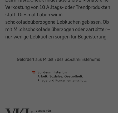
Verkostung von 10 Alltags- oder Trendprodukten
statt. Diesmal haben wir in
schokoladeüberzogene Lebkuchen gebissen. Ob
mit Milchschokolade überzogen oder zartbitter –
nur wenige Lebkuchen sorgen für Begeisterung.
Gefördert aus Mitteln des Sozialministeriums