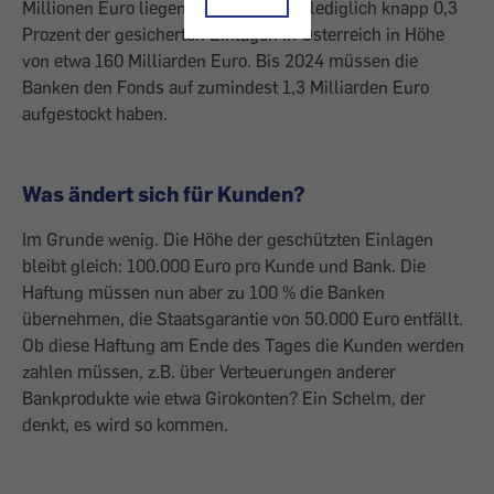
Millionen Euro liegen, das entspricht lediglich knapp 0,3
Prozent der gesicherten Einlagen in Österreich in Höhe
von etwa 160 Milliarden Euro. Bis 2024 müssen die
Banken den Fonds auf zumindest 1,3 Milliarden Euro
aufgestockt haben.
Was ändert sich für Kunden?
Im Grunde wenig. Die Höhe der geschützten Einlagen
bleibt gleich: 100.000 Euro pro Kunde und Bank. Die
Haftung müssen nun aber zu 100 % die Banken
übernehmen, die Staatsgarantie von 50.000 Euro entfällt.
Ob diese Haftung am Ende des Tages die Kunden werden
zahlen müssen, z.B. über Verteuerungen anderer
Bankprodukte wie etwa Girokonten? Ein Schelm, der
denkt, es wird so kommen.