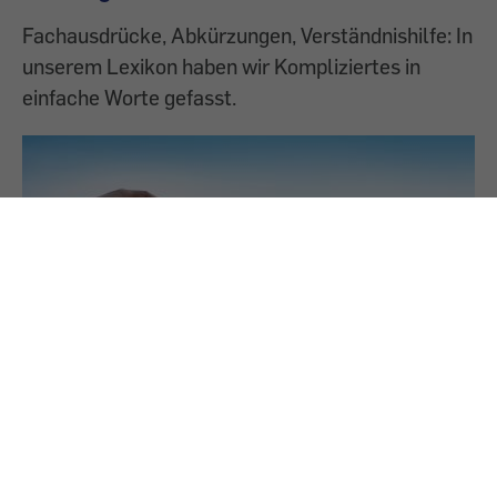
Fachausdrücke, Abkürzungen, Verständnishilfe: In
unserem Lexikon haben wir Kompliziertes in
einfache Worte gefasst.
29.8.2024
Technik-Lexikon: Begriffe aus der Welt der
kabellosen Lautsprecher
Fachausdrücke, Abkürzungen, Verständnishilfe: In