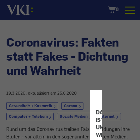
Startseite
Shopping
0
Cart
Coronavirus: Fakten
statt Fakes - Dichtung
und Wahrheit
19.3.2020
, aktualisiert am
25.6.2020
Gesundheit + Kosmetik
Corona
DATENSCHUTZ
Computer + Telekom
Soziale Medien
Internet
IST
UNS
Rund um das Coronavirus treiben Falschmeldungen ihre
WICHTIG!
Blüten - vor allem in den sogenannten Sozialen Medien.