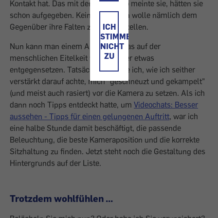
Kontakt hat. Das mit den Videos, so meinte sie, hätten sie
schon aufgegeben. Keine von ihnen wolle nämlich dem
ICH
Gegenüber ihre Falten zur Schau stellen.
STIMME
NICHT
Nun kann man einem Argument, das auf der
ZU
menschlichen Eitelkeit fußt, schwer etwas
entgegensetzen. Tatsächlich merke ich, wie ich seither
verstärkt darauf achte, mich "geschneuzt und gekampelt"
(und meist auch rasiert) vor die Kamera zu setzen. Als ich
dann noch Tipps entdeckt hatte, um
Videochats: Besser
aussehen - Tipps für einen gelungenen Auftritt
, war ich
eine halbe Stunde damit beschäftigt, die passende
Beleuchtung, die beste Kameraposition und die korrekte
Sitzhaltung zu finden. Jetzt steht noch die Gestaltung des
Hintergrunds auf der Liste.
Trotzdem wohlfühlen ...