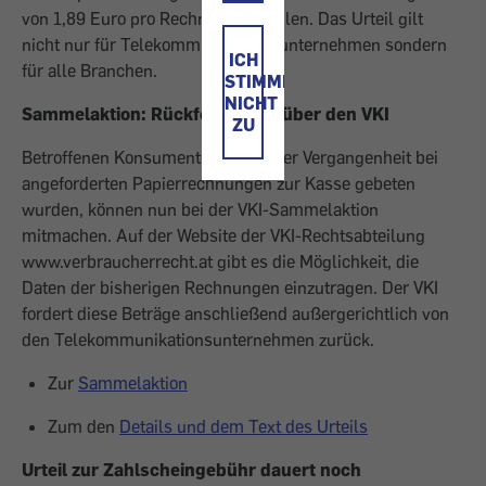
von 1,89 Euro pro Rechnung bezahlen. Das Urteil gilt
nicht nur für Telekommunikationsunternehmen sondern
ICH
für alle Branchen.
STIMME
NICHT
Sammelaktion: Rückforderung über den VKI
ZU
Betroffenen Konsumenten, die in der Vergangenheit bei
angeforderten Papierrechnungen zur Kasse gebeten
wurden, können nun bei der VKI-Sammelaktion
mitmachen. Auf der Website der VKI-Rechtsabteilung
www.verbraucherrecht.at gibt es die Möglichkeit, die
Daten der bisherigen Rechnungen einzutragen. Der VKI
fordert diese Beträge anschließend außergerichtlich von
den Telekommunikationsunternehmen zurück.
Zur
Sammelaktion
Zum den
Details und dem Text des Urteils
Urteil zur Zahlscheingebühr dauert noch