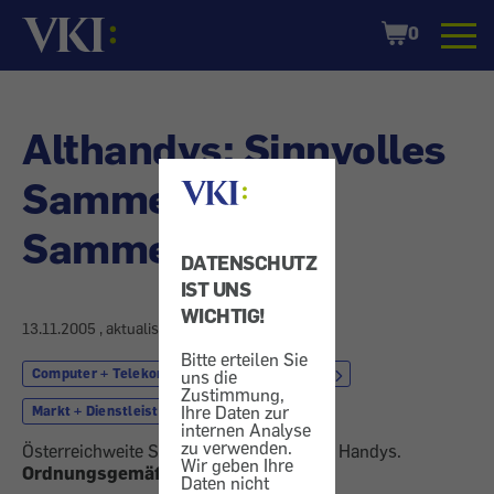
Startseite
Shopping
0
Cart
Althandys: Sinnvolles
Sammeln -
Sammelaktion
DATENSCHUTZ
IST UNS
WICHTIG!
13.11.2005
, aktualisiert am
21.11.2005
Bitte erteilen Sie
Computer + Telekom
Akku
Handy
uns die
Zustimmung,
Ihre Daten zur
Markt + Dienstleistung
Müll
internen Analyse
zu verwenden.
Österreichweite Sammelaktion von alten Handys.
Wir geben Ihre
Ordnungsgemäße Entsorgung
Daten nicht