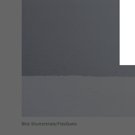
Bild: Shutterstock/FotoDuets