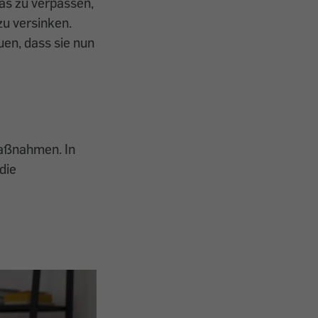
as zu ­verpassen,
u versinken.
uen, dass sie nun
Maßnahmen. In
die