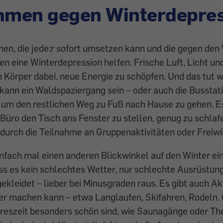
men gegen Winterdepres
n, die jede:r sofort umsetzen kann und die gegen den 
n eine Winterdepression helfen. Frische Luft, Licht 
 Körper dabei, neue Energie zu schöpfen. Und das tut 
kann ein Waldspaziergang sein – oder auch die Busstat
, um den restlichen Weg zu Fuß nach Hause zu gehen. 
im Büro den Tisch ans Fenster zu stellen, genug zu schla
a durch die Teil­nahme an Gruppenaktivitäten oder Freiwi
infach mal einen anderen Blickwinkel auf den Winter e
ass es kein schlechtes Wetter, nur schlechte Ausrüstung 
ekleidet – lieber bei Minusgraden raus. Es gibt auch Akt
r machen kann – etwa Langlaufen, Skifahren, ­Rodeln. 
ahreszeit besonders schön sind, wie Saunagänge oder 