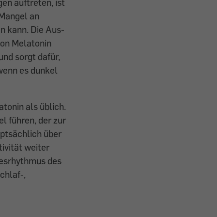
n auftreten, ist
 Mangel an
n kann. Die Aus­
von Melatonin
nd sorgt dafür,
wenn es dunkel
onin als üblich.
l führen, der zur
uptsächlich über
tivität weiter
ges­rhythmus des
chlaf-,