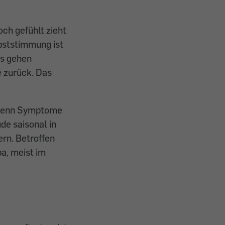
ch gefühlt zieht
rbststimmung ist
ns gehen
e zurück. Das
, wenn Symptome
de saisonal in
rn. Betroffen
a, meist im