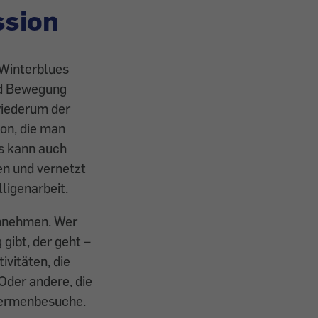
sion
­Winterblues
und Bewegung
wiederum der
ion, die man
Es kann auch
fen und vernetzt
lligenarbeit.
innehmen. Wer
gibt, der geht –
ivitäten, die
Oder andere, die
Thermenbesuche.