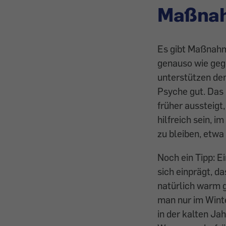
Maßnah
Es gibt Maßnahme
genauso wie gege
unterstützen den
Psyche gut. Das 
früher aussteigt
hilfreich sein, 
zu ­bleiben, etw
Noch ein Tipp: E
sich einprägt, d
natürlich warm g
man nur im Winte
in der kalten J