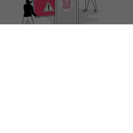
19.12.2024
BLOG
Quishing: Betrugsmethode mit QR-Codes
Nimmt man den bekannten Begriff „Phishing“ und
kombiniert ihn mit „QR-Code“, erhält man den
Namen für eine neue Betrugsvariante namens
Quishing.