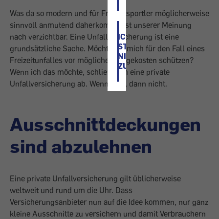
Was da so modern und für Freizeitsportler möglicherweise
sinnvoll anmutend daherkommt, ist unserer Meinung
ICH
nach verzichtbar. Eine Unfallversicherung ist eine
STIMME
grundsätzliche Sache. Möchte ich mich für den Fall eines
NICHT
Freizeitunfalles vor möglichen Folgekosten schützen?
ZU
Wenn ich das möchte, schließe ich eine private
Unfallversicherung ab. Wenn nein, dann nicht.
Ausschnittdeckungen
sind abzulehnen
Eine private Unfallversicherung gilt üblicherweise
weltweit und rund um die Uhr. Dass
Versicherungsanbieter nun auf die Idee kommen, nur ganz
kleine Ausschnitte zu versichern und damit Verbrauchern