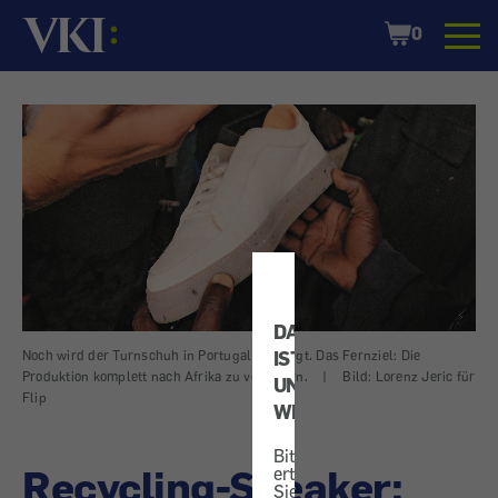
Startseite
Shopping
0
Cart
DATENSCHUTZ
IST
Noch wird der Turnschuh in Portugal gefertigt. Das Fernziel: Die
Produktion komplett nach Afrika zu verlagern.
|
Bild: Lorenz Jeric für
UNS
Flip
WICHTIG!
Bitte
Recycling-Sneaker:
erteilen
Sie