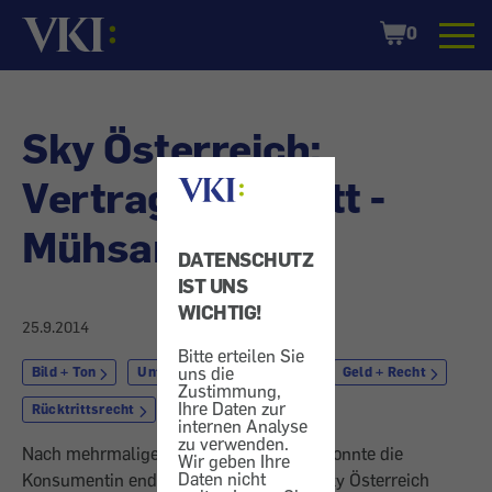
Startseite
Shopping
0
Cart
Sky Österreich:
Vertragsrücktritt -
Mühsam
DATENSCHUTZ
IST UNS
WICHTIG!
25.9.2014
Bitte erteilen Sie
uns die
Bild + Ton
Unterhaltungselektronik
Geld + Recht
Zustimmung,
Ihre Daten zur
Rücktrittsrecht
internen Analyse
zu verwenden.
Nach mehrmaliger Rücktrittserklärung konnte die
Wir geben Ihre
Daten nicht
Konsumentin endlich vom Vertrag mit Sky Österreich