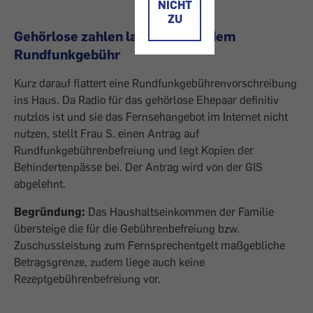
NICHT
ZU
Gehörlose zahlen laut GIS trotzdem
Rundfunkgebühr
Kurz darauf flattert eine Rundfunkgebührenvorschreibung
ins Haus. Da Radio für das gehörlose Ehepaar definitiv
nutzlos ist und sie das Fernsehangebot im Internet nicht
nutzen, stellt Frau S. einen Antrag auf
Rundfunkgebührenbefreiung und legt Kopien der
Behindertenpässe bei. Der Antrag wird von der GIS
abgelehnt.
Begründung:
Das Haushaltseinkommen der Familie
übersteige die für die Gebührenbefreiung bzw.
Zuschussleistung zum Fernsprechentgelt maßgebliche
Betragsgrenze, zudem liege auch keine
Rezeptgebührenbefreiung vor.