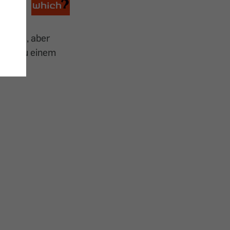
m
zielte, aber
 bis zu einem