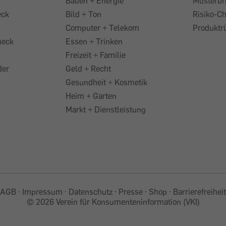
Bauen + Energie
Musterbr
eck
Bild + Ton
Risiko-C
Computer + Telekom
Produktr
heck
Essen + Trinken
Freizeit + Familie
der
Geld + Recht
Gesundheit + Kosmetik
Heim + Garten
Markt + Dienstleistung
AGB
Impressum
Datenschutz
Presse
Shop
Barrierefreiheit
©
2026 Verein für Konsumenteninformation (VKI)