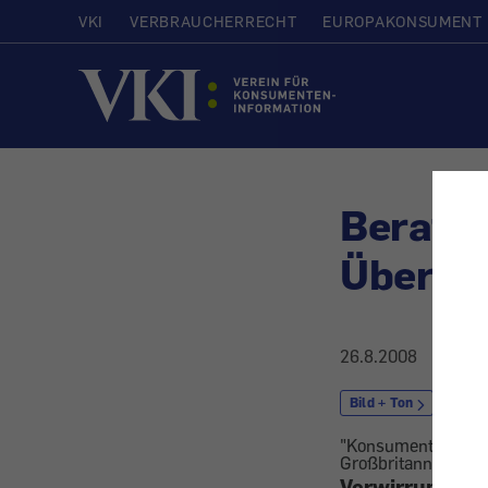
VKI
VERBRAUCHERRECHT
EUROPAKONSUMENT
Startseite
Beratun
Überfor
26.8.2008
Bild + Ton
Unte
"Konsument interna
Großbritannien - S
Verwirrung un