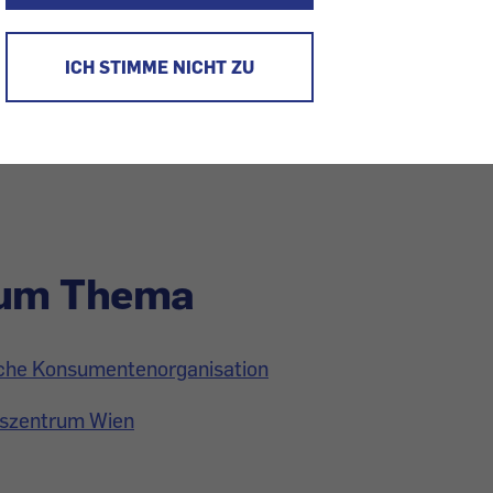
rhebung der britischen Zeitschrift „
Which
?“ stellt de
ICH STIMME NICHT ZU
ktronikfachmärkten ein durchwachsenes Zeugnis aus. Ge
ragen zu DVD-Playern und DVD-Recordern stifteten bei
äufer Verwirrung, bis hin zu falschen Empfehlungen.
zum Thema
ische Konsumentenorganisation
gszentrum Wien