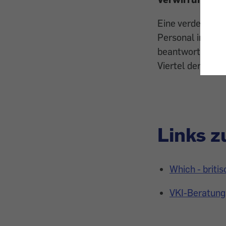
Eine verdeckte E
Personal in Ele
beantwortbare F
Viertel der Verk
Links 
Which - brit
VKI-Beratun