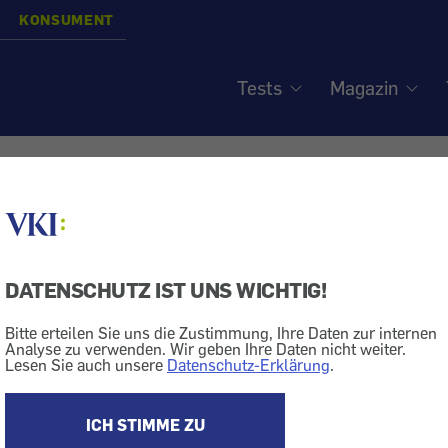
KONSUMENT
Tests
Magazin
g in Elektrofachgeschäft
dertes Personal
DATENSCHUTZ IST UNS WICHTIG!
Bitte erteilen Sie uns die Zustimmung, Ihre Daten zur internen
Analyse zu verwenden. Wir geben Ihre Daten nicht weiter.
Lesen Sie auch unsere
Datenschutz-Erklärung
.
rhaltungselektronik
Geld + Recht
Beratung
tional" berichtet, was andere Konsumentenmagazine schreiben -
ICH STIMME ZU
chlechte Beratung in Elektronikfachmärkten.
d falsche Empfehlungen