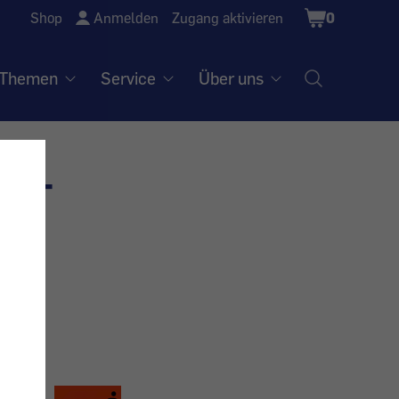
Shopping
Shop
Anmelden
Zugang aktivieren
0
Cart
Themen
Service
Über uns
en -
 hier: