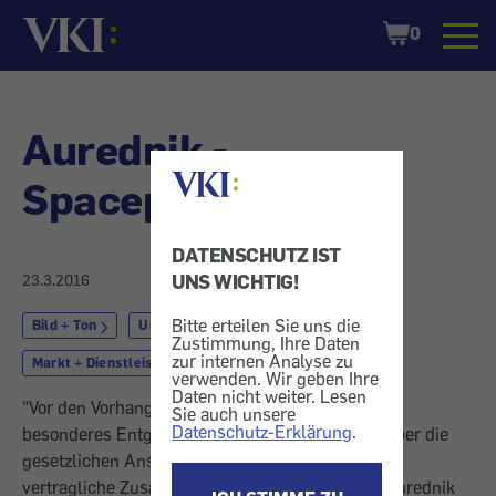
Startseite
Shopping
0
Cart
Aurednik -
Spaceprojektor
DATENSCHUTZ IST
UNS WICHTIG!
23.3.2016
Bitte erteilen Sie uns die
Bild + Ton
Unterhaltungselektronik
Zustimmung, Ihre Daten
zur internen Analyse zu
Markt + Dienstleistung
Service
verwenden. Wir geben Ihre
Daten nicht weiter. Lesen
"Vor den Vorhang" bitten wir Unternehmen, die
Sie auch unsere
Datenschutz-Erklärung
.
besonderes Entgegenkommen gezeigt haben - über die
gesetzlichen Ansprüche (Gewährleistung) oder
vertragliche Zusagen (Garantie) hinaus. - Hier: Aurednik