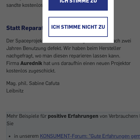
ICH STIMME ZU
sandte kostenlos einen neuen Spaceprojektor zu.
ICH STIMME NICHT ZU
Statt Reparatur neues Gerät
Der Spaceprojektor unseres Kindergartens war nach zwei
Jahren Benutzung defekt. Wir haben beim Hersteller
nachgefragt, wo man diesen reparieren lassen kann.
Firma
Aurednik
hat uns daraufhin einen neuen Projektor
kostenlos zugeschickt.
Mag. phil. Sabine Cafuta
Leibnitz
Mehr Beispiele für
positive Erfahrungen
von Verbrauchern 
Sie
in unserem
KONSUMENT-Forum: "Gute Erfahrungen gem