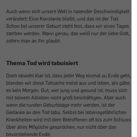
Auch wenn sich unsere Welt in rasender Geschwindigkeit
verändert: Eine Konstante bleibt, und das ist der Tod.
Schon bei unserer Geburt steht fest, dass wir eines Tages
sterben werden. Wann genau, das weiß nur der liebe Gott,
sofern man an ihn glaubt.
Thema Tod wird tabuisiert
Doch obwohl klar ist, dass jeder Weg einmal zu Ende geht,
blenden wir diese Tat­sache meist aus und leben, als gäbe
es kein Morgen. Gut, wer jung und gesund ist, muss sich
mit seinem Ableben nicht groß beschäftigen. Aber auch
wenn die runden Geburtstage mehr werden, ist der
Gedanke an den Tod tabu. Selbst bei lebensgefähr­lichen
Krankheiten wird mit dem Betroffenen oft bis zum Schluss
über alles Mögliche gesprochen, nur nicht über das
bevorstehende Ende.