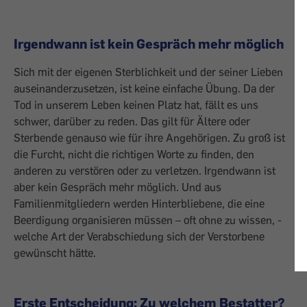
Irgendwann ist kein Gespräch mehr möglich
Sich mit der eigenen Sterblichkeit und der seiner Lieben
auseinanderzusetzen, ist keine einfache Übung. Da der
Tod in unserem Leben keinen Platz hat, fällt es uns
schwer, darüber zu reden. Das gilt für ­Ältere oder
Sterbende genauso wie für ihre Angehörigen. Zu groß ist
die Furcht, nicht die richtigen Worte zu finden, den
anderen zu verstören oder zu verletzen. Irgendwann ist
aber kein Gespräch mehr möglich. Und aus
Familienmitgliedern werden ­Hinterbliebene, die eine
Beerdigung organisieren müssen – oft ohne zu wissen, ­
welche Art der Verabschiedung sich der Verstorbene
gewünscht hätte.
Erste Entscheidung: Zu welchem Bestatter?